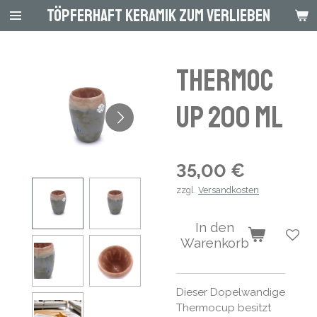
Töpferhaft Keramik zum Verlieben
Zum
Hauptinhalt
springen
Thermoc
up 200 ml
35,00 €
zzgl.
Versandkosten
In den
Warenkorb
Dieser Dopelwandige
Thermocup besitzt