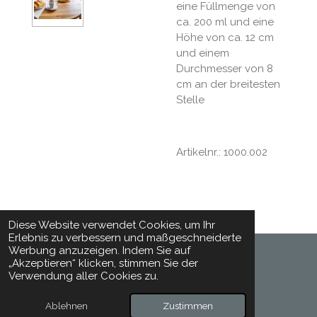
eine Füllmenge von
ca. 200 ml und eine
Höhe von ca. 12 cm
und einem
Durchmesser von 8
cm an der breitesten
Stelle
Artikelnr.: 1000.002
Diese Website verwendet Cookies, um Ihr
Erlebnis zu verbessern und maßgeschneiderte
Werbung anzuzeigen. Indem Sie auf
„Akzeptieren“ klicken, stimmen Sie der
© 2024 - 2026 Toepferhaft
Verwendung aller Cookies zu.
Mit Unterstützung von
Webador
Ablehnen
Zustimmen