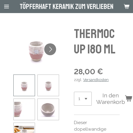
Töpferhaft Keramik zum Verlieben
Zum
Hauptinhalt
springen
Thermoc
up 180 ml
28,00 €
zzgl.
Versandkosten
In den
Warenkorb
Dieser
dopellwandige