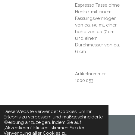
Espresso Tasse ohne
Henkel mit einem
Fassungsvermögen
von ca. 90 ml, einer
höhe von ca. 7 cm
und einem
Durchmesser von ca.
6 cm
Artikelnummer
1000.053
Diese Website verwendet Cookies, um Ihr
Erlebnis zu verbessern und maßgeschneiderte
Werbung anzuzeigen. Indem Sie auf
„Akzeptieren“ klicken, stimmen Sie der
© 2024 - 2026 Toepferhaft
Verwendung aller Cookies zu.