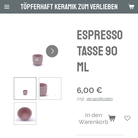
Töpferhaft Keramik zum Verlieben
Zum
Hauptinhalt
springen
Espresso
Tasse 90
ml
6,00 €
zzgl.
Versandkosten
In den
Warenkorb