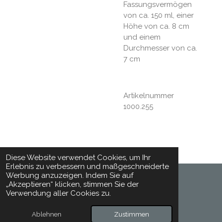
Fassungsvermögen
von ca. 150 ml, einer
Höhe von ca. 8 cm
und einem
Durchmesser von ca.
7 cm
Artikelnummer
1000.255
Diese Website verwendet Cookies, um Ihr
Erlebnis zu verbessern und maßgeschneiderte
Werbung anzuzeigen. Indem Sie auf
„Akzeptieren“ klicken, stimmen Sie der
© 2024 - 2026 Toepferhaft
Verwendung aller Cookies zu.
Mit Unterstützung von
Webador
Ablehnen
Zustimmen