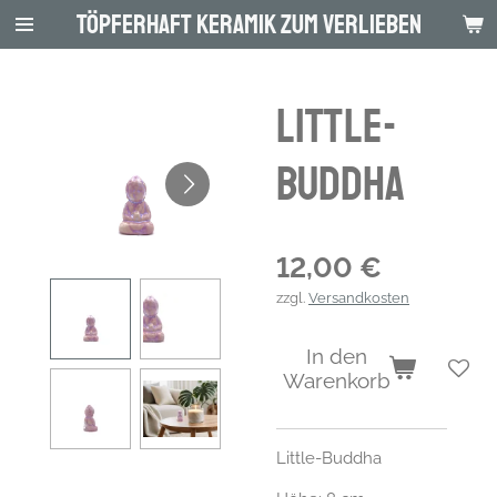
Töpferhaft Keramik zum Verlieben
Zum
Hauptinhalt
springen
Little-
Buddha
12,00 €
zzgl.
Versandkosten
In den
Warenkorb
Little-Buddha