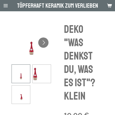
Töpferhaft Keramik zum Verlieben
Zum
Hauptinhalt
springen
DEKO
"Was
denkst
du, was
es ist"?
KLEIN