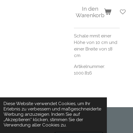
In den
Warenkorb
Schale mmit einer
Höhe von 10 cm und
einer Breite von 18
cm
Artikelnummer:
1000.816
Diese Website verwendet Cookies, um Ihr
Erlebnis zu verbessern und maßgeschneiderte
Werbung anzuzeigen. Indem Sie auf
„Akzeptieren“ klicken, stimmen Sie der
© 2024 - 2026 Toepferhaft
Verwendung aller Cookies zu.
Mit Unterstützung von
Webador