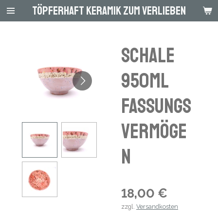
Töpferhaft Keramik zum Verlieben
Zum
Hauptinhalt
springen
Schale
950ml
Fassungs
vermöge
n
18,00 €
zzgl.
Versandkosten