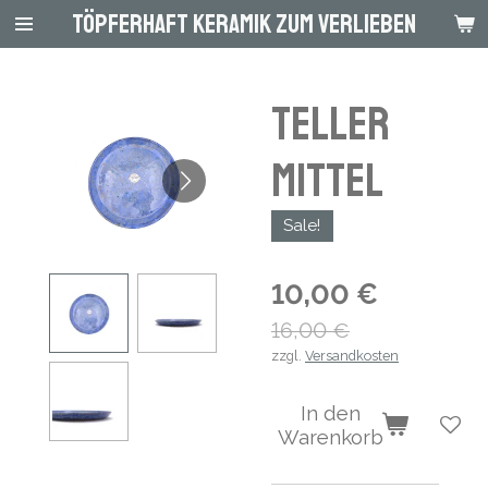
Töpferhaft Keramik zum Verlieben
Zum
Hauptinhalt
springen
Teller
mittel
Sale!
10,00 €
16,00 €
zzgl.
Versandkosten
In den
Warenkorb