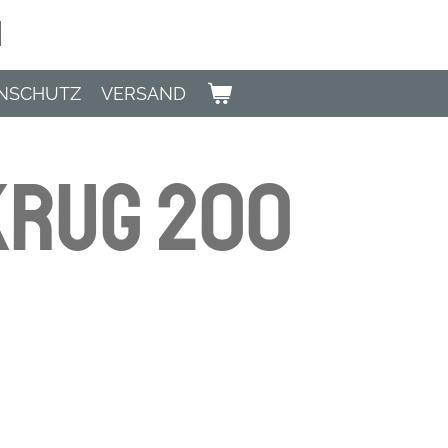
n
NSCHUTZ
VERSAND
krug 200