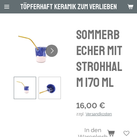
Töpferhaft Keramik zum Verlieben
Zum
Hauptinhalt
springen
Sommerb
echer mit
Strohhal
m 170 ml
16,00 €
zzgl.
Versandkosten
In den
Warenkorb