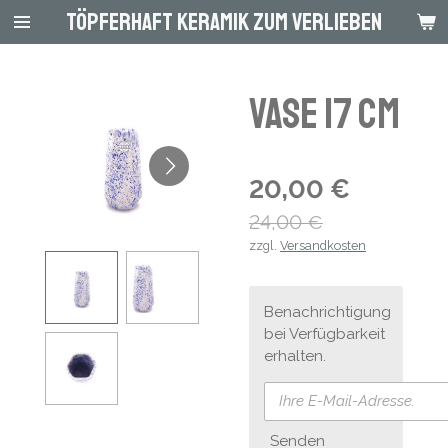
Töpferhaft Keramik zum Verlieben
Zum
Hauptinhalt
springen
Vase 17 cm
20,00 €
24,00 €
zzgl.
Versandkosten
Benachrichtigung
bei Verfügbarkeit
erhalten.
Senden