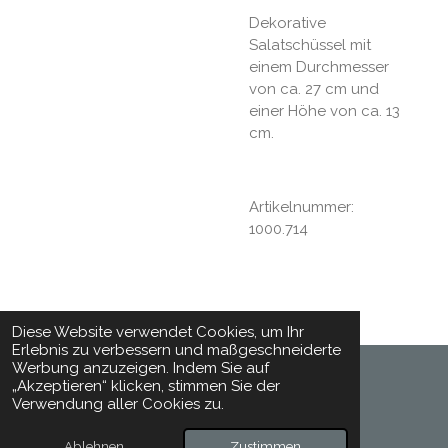
Dekorative
Salatschüssel mit
einem Durchmesser
von ca. 27 cm und
einer Höhe von ca. 13
cm.
Artikelnummer:
1000.714
Diese Website verwendet Cookies, um Ihr
Erlebnis zu verbessern und maßgeschneiderte
Werbung anzuzeigen. Indem Sie auf
„Akzeptieren“ klicken, stimmen Sie der
© 2024 - 2026 Toepferhaft
Verwendung aller Cookies zu.
Mit Unterstützung von
Webador
Ablehnen
Zustimmen