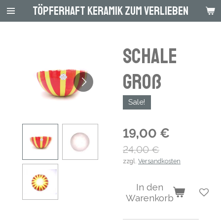
Töpferhaft Keramik zum Verlieben
Zum
Hauptinhalt
springen
Schale
groß
Sale!
19,00 €
24,00 €
zzgl.
Versandkosten
In den
Warenkorb