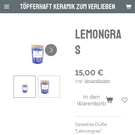
Töpferhaft Keramik zum Verlieben
Zum
Hauptinhalt
springen
Lemongra
s
15,00 €
zzgl.
Versandkosten
In den
Warenkorb
Gesiebte Düfte
"Lemongras"