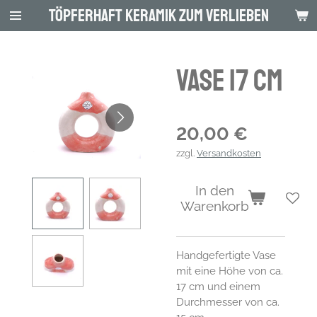
Töpferhaft Keramik zum Verlieben
Zum
Hauptinhalt
springen
Vase 17 cm
20,00 €
zzgl.
Versandkosten
In den
Warenkorb
Handgefertigte Vase
mit eine Höhe von ca.
17 cm und einem
Durchmesser von ca.