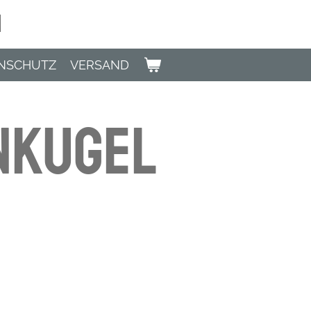
n
NSCHUTZ
VERSAND
nkugel