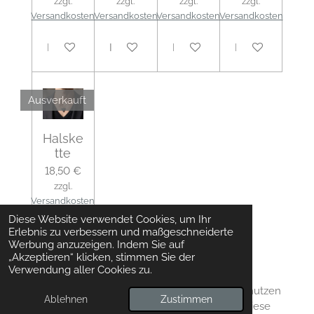
zzgl.
zzgl.
zzgl.
zzgl.
Versandkosten
Versandkosten
Versandkosten
Versandkosten
Bei Verfügbarkeit benachrichtigen
In den Warenkorb
In den Warenkorb
In den Warenko
Ausverkauft
Halske
tte
18,50 €
zzgl.
Versandkosten
Diese Website verwendet Cookies, um Ihr
Erlebnis zu verbessern und maßgeschneiderte
Bei Verfügbarkeit benachrichtigen
Werbung anzuzeigen. Indem Sie auf
„Akzeptieren“ klicken, stimmen Sie der
Verwendung aller Cookies zu.
*Hinweis zu unseren Abbildungen:
Um die
Wirkung unserer Schmuckstücke zu zeigen, nutzen
Ablehnen
Zustimmen
wir teilweise KI-generierte Model-Fotos. Da diese