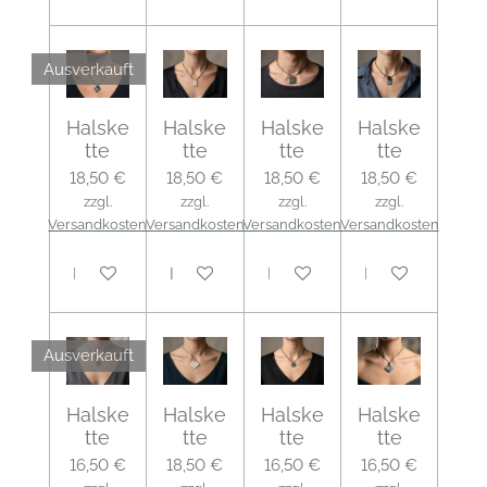
Ausverkauft
Halske
Halske
Halske
Halske
tte
tte
tte
tte
18,50 €
18,50 €
18,50 €
18,50 €
zzgl.
zzgl.
zzgl.
zzgl.
Versandkosten
Versandkosten
Versandkosten
Versandkosten
Bei Verfügbarkeit benachrichtigen
In den Warenkorb
In den Warenkorb
In den Warenko
Ausverkauft
Halske
Halske
Halske
Halske
tte
tte
tte
tte
16,50 €
18,50 €
16,50 €
16,50 €