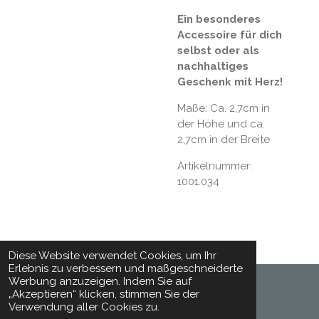
Ein besonderes
Accessoire für dich
selbst oder als
nachhaltiges
Geschenk mit Herz!
Maße: Ca. 2,7cm in
der Höhe und ca.
2,7cm in der Breite
Artikelnummer:
1001.034
Diese Website verwendet Cookies, um Ihr
Erlebnis zu verbessern und maßgeschneiderte
Werbung anzuzeigen. Indem Sie auf
„Akzeptieren“ klicken, stimmen Sie der
© 2024 - 2026 Toepferhaft
Verwendung aller Cookies zu.