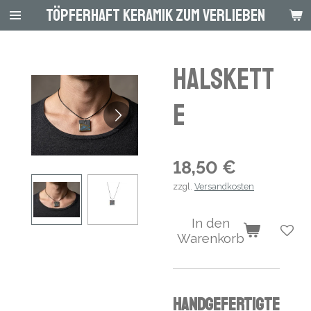
Töpferhaft Keramik zum Verlieben
Zum
Hauptinhalt
springen
Halskett
e
18,50 €
zzgl.
Versandkosten
In den
Warenkorb
Handgefertigte