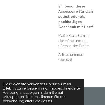
Ein besonderes
Accessoire für dich
selbst oder als
nachhaltiges
Geschenk mit Herz!
Maße: Ca. 1,8cm in
der Höhe und ca.
1,8cm in der Breite
Artikelnummer:
1001.028
Diese Website verwendet Cookies, um Ihr
Erlebnis zu verbessern und maßgeschneiderte
Werbung anzuzeigen. Indem Sie auf
„Akzeptieren“ klicken, stimmen Sie der
© 2024 - 2026 Toepferhaft
Verwendung aller Cookies zu.