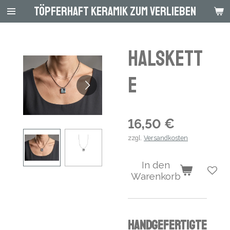
Töpferhaft Keramik zum Verlieben
Zum
Hauptinhalt
springen
Halskett
e
16,50 €
zzgl.
Versandkosten
In den
Warenkorb
Handgefertigte