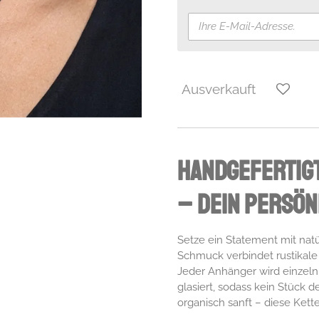
Ausverkauft
Handgefertig
– Dein persön
Setze ein Statement mit natü
Schmuck verbindet rustikal
Jeder Anhänger wird einzel
glasiert, sodass kein Stück 
organisch sanft – diese Kette 