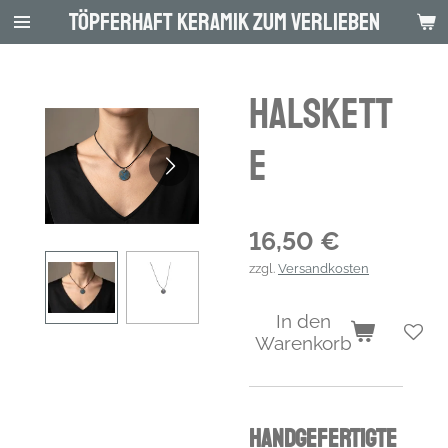
Töpferhaft Keramik zum Verlieben
Zum
Hauptinhalt
springen
Halskett
e
16,50 €
zzgl.
Versandkosten
In den
Warenkorb
Handgefertigte