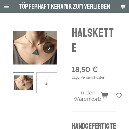
Töpferhaft Keramik zum Verlieben
Zum
Hauptinhalt
springen
Halskett
e
18,50 €
zzgl.
Versandkosten
In den
Warenkorb
Handgefertigte