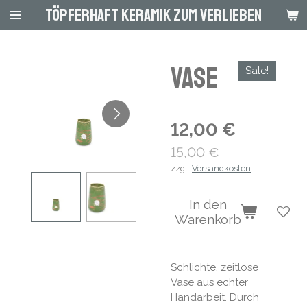
Töpferhaft Keramik zum Verlieben
Zum
Hauptinhalt
springen
Vase
Sale!
12,00 €
15,00 €
zzgl.
Versandkosten
In den
Warenkorb
Schlichte, zeitlose
Vase aus echter
Handarbeit. Durch