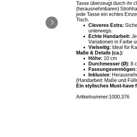
Tasse überzeugt durch ihr c
(herausnehmbaren) Strohhalm
jede Tasse ein echtes Einz
Tisch.
Cleveres Extra:
Sicher
unterwegs.
Echte Handarbeit:
Je
Variationen in Farbe 
Vielseitig:
Ideal für Ka
Maße & Details (ca.):
Höhe:
10 cm
Durchmesser (Ø):
8 
Fassungsvermögen:
Inklusive:
Herausnehm
(Handarbeit: Maße und Fül
Ein stylisches Must-have 
Artikelnummer:1000.376