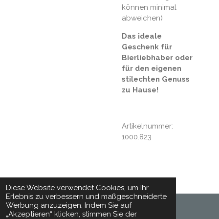
können minimal
abweichen)
Das ideale
Geschenk für
Bierliebhaber oder
für den eigenen
stilechten Genuss
zu Hause!
Artikelnummer:
1000.823
Diese Website verwendet Cookies, um Ihr
Erlebnis zu verbessern und maßgeschneiderte
Werbung anzuzeigen. Indem Sie auf
„Akzeptieren“ klicken, stimmen Sie der