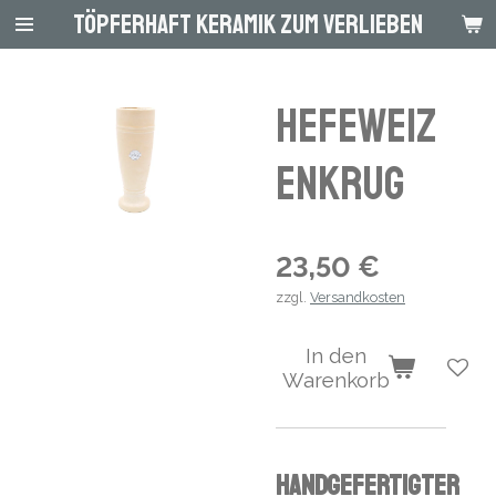
Töpferhaft Keramik zum Verlieben
Zum
Hauptinhalt
springen
Hefeweiz
enkrug
23,50 €
zzgl.
Versandkosten
In den
Warenkorb
Handgefertigter