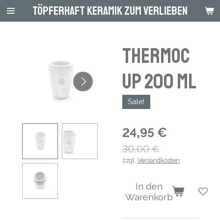
Töpferhaft Keramik zum Verlieben
Zum
Hauptinhalt
springen
Thermoc
up 200 ml
Sale!
24,95 €
30,00 €
zzgl.
Versandkosten
In den
Warenkorb