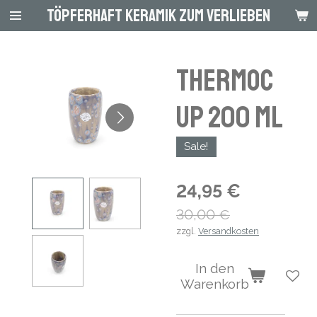
Töpferhaft Keramik zum Verlieben
Zum
Hauptinhalt
springen
Thermoc
up 200 ml
Sale!
24,95 €
30,00 €
zzgl.
Versandkosten
In den
Warenkorb