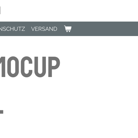
n
NSCHUTZ
VERSAND
mocup
l