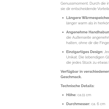
Genussmoment. Durch die in
sie dir entscheidende Vorteil
Längere Wärmespeiche
länger warm als in herkö
Angenehme Handhabun
die Außenseite angenehm
halten, ohne dir die Fing
Einzigartiges Design:
Jed
Unikat. Die lebendigen Gl
die jedes Stück zu etwa
Verfügbar in verschiedene
Geschmack.
Technische Details:
Höhe:
ca.11 cm
Durchmesser:
ca. 6 cm