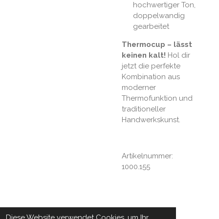
hochwertiger Ton,
doppelwandig
gearbeitet
Thermocup – lässt
keinen kalt!
Hol dir
jetzt die perfekte
Kombination aus
moderner
Thermofunktion und
traditioneller
Handwerkskunst.
Artikelnummer:
1000.155
Diese Website verwendet Cookies, um Ihr