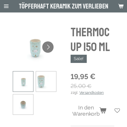
Töpferhaft Keramik zum Verlieben
Zum
Hauptinhalt
springen
Thermoc
up 150 ml
Sale!
19,95 €
25,00 €
zzgl.
Versandkosten
In den
Warenkorb