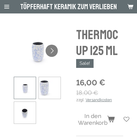
Töpferhaft Keramik zum Verlieben
Zum
Hauptinhalt
springen
Thermoc
up 125 ml
Sale!
16,00 €
18,00 €
zzgl.
Versandkosten
In den
Warenkorb