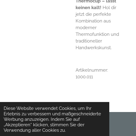
Thermocup – lässt
keinen kalt!
Hol dir
jetzt die perfekte
Kombination aus
moderner
Thermofunktion und
traditioneller
Handwerkskunst.
Artikelnummer:
1000.011
Diese Website verwendet Cookies, um Ihr
Erlebnis zu verbessern und maßgeschneiderte
Werbung anzuzeigen. Indem Sie auf
„Akzeptieren“ klicken, stimmen Sie der
© 2024 - 2026 Toepferhaft
Verwendung aller Cookies zu.
Mit Unterstützung von
Webador