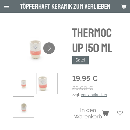
Töpferhaft Keramik zum Verlieben
Zum
Hauptinhalt
springen
Thermoc
up 150 ml
Sale!
19,95 €
25,00 €
zzgl.
Versandkosten
In den
Warenkorb