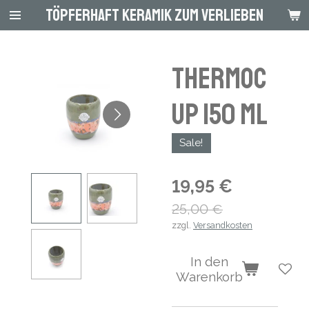
Töpferhaft Keramik zum Verlieben
Zum
Hauptinhalt
springen
Thermoc
up 150 ml
Sale!
19,95 €
25,00 €
zzgl.
Versandkosten
In den
Warenkorb