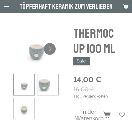
Töpferhaft Keramik zum Verlieben
Zum
Hauptinhalt
springen
Thermoc
up 100 ml
Sale!
14,00 €
16,00 €
zzgl.
Versandkosten
In den
Warenkorb